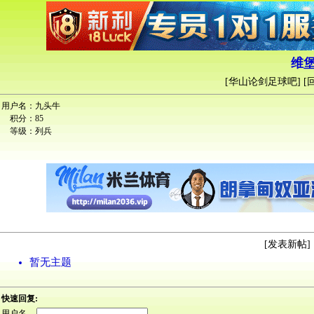
维堡
[
华山论剑足球吧
] [
用户名：
九头牛
积分：
85
等级：
列兵
[
发表新帖
] 
暂无主题
快速回复:
用户名