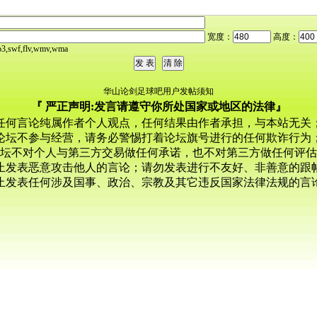
宽度：
高度：
,swf,flv,wmv,wma
华山论剑足球吧用户发帖须知
『 严正声明:发言请遵守你所处国家或地区的法律』
任何言论纯属作者个人观点，任何结果由作者承担，与本站无关
论坛不参与经营，请务必警惕打着论坛旗号进行的任何欺诈行为
坛不对个人与第三方交易做任何承诺，也不对第三方做任何评估
止发表恶意攻击他人的言论；请勿发表进行不友好、非善意的跟
止发表任何涉及国事、政治、宗教及其它违反国家法律法规的言