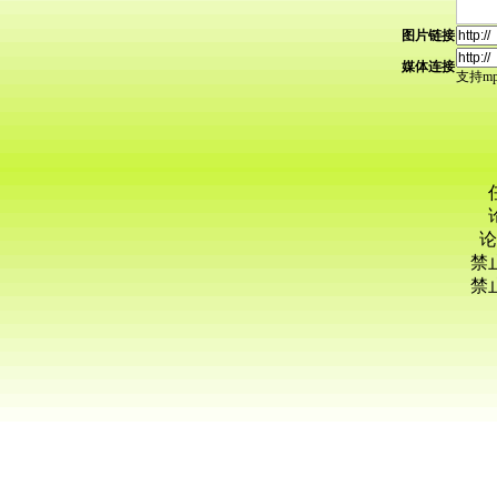
图片链接
媒体连接
支持mp3
论
禁
禁