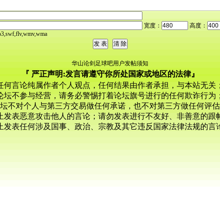
宽度：
高度：
,swf,flv,wmv,wma
华山论剑足球吧用户发帖须知
『 严正声明:发言请遵守你所处国家或地区的法律』
任何言论纯属作者个人观点，任何结果由作者承担，与本站无关
论坛不参与经营，请务必警惕打着论坛旗号进行的任何欺诈行为
坛不对个人与第三方交易做任何承诺，也不对第三方做任何评估
止发表恶意攻击他人的言论；请勿发表进行不友好、非善意的跟
止发表任何涉及国事、政治、宗教及其它违反国家法律法规的言