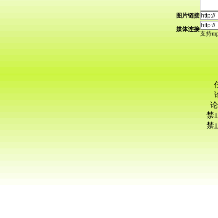
图片链接
媒体连接
支持mp3
论
禁
禁