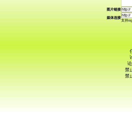
图片链接
媒体连接
支持mp3
论
禁
禁