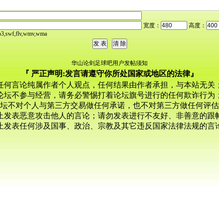
宽度：
高度：
,swf,flv,wmv,wma
华山论剑足球吧用户发帖须知
『 严正声明:发言请遵守你所处国家或地区的法律』
任何言论纯属作者个人观点，任何结果由作者承担，与本站无关
论坛不参与经营，请务必警惕打着论坛旗号进行的任何欺诈行为
坛不对个人与第三方交易做任何承诺，也不对第三方做任何评估
止发表恶意攻击他人的言论；请勿发表进行不友好、非善意的跟
止发表任何涉及国事、政治、宗教及其它违反国家法律法规的言