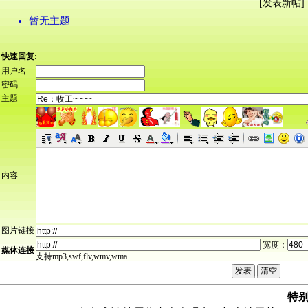
[
发表新帖
] 
暂无主题
快速回复:
用户名
密码
主题
内容
图片链接
宽度：
媒体连接
支持mp3,swf,flv,wmv,wma
特