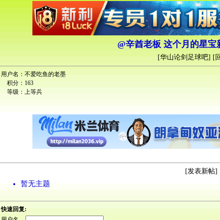
@辛酋老板 这个月的星
[
华山论剑足球吧
] [
用户名：
不爱吃鱼的老墨
积分：
163
等级：
上等兵
[
发表新帖
] 
暂无主题
快速回复:
用户名