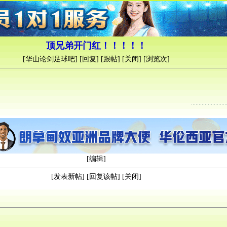
顶兄弟开门红！！！！！
[
华山论剑足球吧
] [
回复
] [
跟帖
] [
关闭
] [浏览
次]
[
编辑
]
[
发表新帖
] [
回复该帖
] [
关闭
]