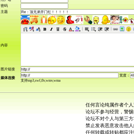
密码
主题
内容
图片链接
宽度：
媒体连接
支持mp3,swf,flv,wmv,wma
任何言论纯属作者个人
论坛不参与经营，警惕
论坛不对个人与第三方
禁止发表恶意攻击他人
任何转载或转贴都应注