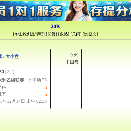
20K
[
华山论剑足球吧
] [
回复
] [
跟帖
] [
关闭
] [浏览
次]
0.99
 / 大小盘
中国盘
大
50
[2-2]
下半场 26'
大利乙组联赛
辛纳
2
托瓦
2
25年12月14日 上午 02:30