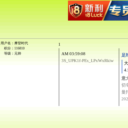
用户名：
摩登时代
1
积分：
116810
等级：
元帅
AM 03:59:08
足球
3S_UPK1f-PEs_LPxWxRkiw
4.
意
切
曼
20