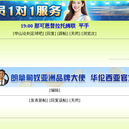
19:00 那可恩普拉托姆联 平手
[
华山论剑足球吧
] [
回复
] [
跟帖
] [
关闭
] [浏览
次]
[
编辑
]
[
发表新帖
] [
回复该帖
] [
关闭
]