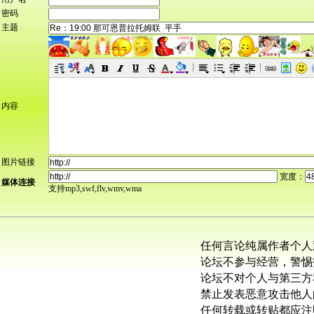
密码
主题
内容
图片链接
宽度：
媒体连接
支持mp3,swf,flv,wmv,wma
任何言论纯属作者个人
论坛不参与经营，警惕
论坛不对个人与第三方
禁止发表恶意攻击他人
任何转载或转贴都应注