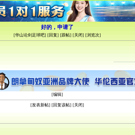
好的，申请了
[
华山论剑足球吧
] [
回复
] [
跟帖
] [
关闭
] [浏览
次]
[
编辑
]
[
发表新帖
] [
回复该帖
] [
关闭
]