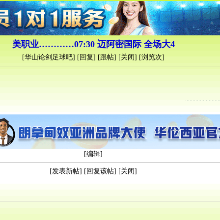
美职业…………07:30 迈阿密国际 全场大4
[
华山论剑足球吧
] [
回复
] [
跟帖
] [
关闭
] [浏览
次]
[
编辑
]
[
发表新帖
] [
回复该帖
] [
关闭
]