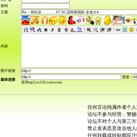
密码
主题
内容
图片链接
宽度：
媒体连接
支持mp3,swf,flv,wmv,wma
任何言论纯属作者个人
论坛不参与经营，警惕
论坛不对个人与第三方
禁止发表恶意攻击他人
任何转载或转贴都应注