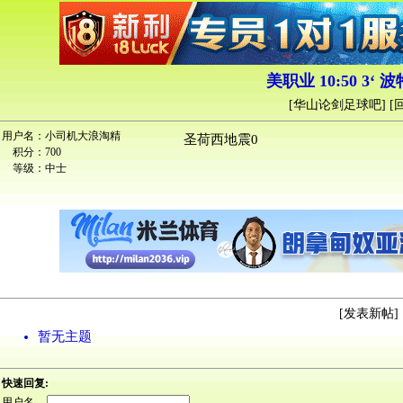
美职业 10:50 3‘
[
华山论剑足球吧
] [
用户名：
小司机大浪淘精
圣荷西地震0
积分：
700
等级：
中士
[
发表新帖
] 
暂无主题
快速回复:
用户名