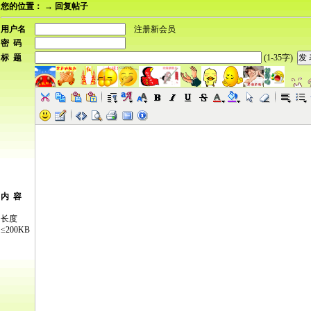
您的位置：
→ 回复帖子
用户名
注册新会员
密 码
标 题
(1-35字)
内 容
长度
≤200KB