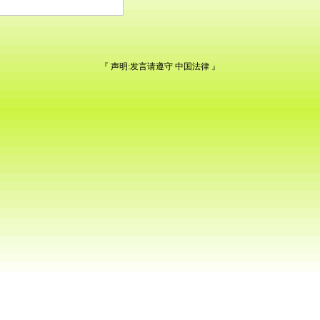
『 声明:发言请遵守
中国法律
』