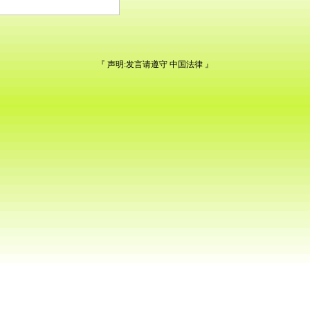
『 声明:发言请遵守
中国法律
』