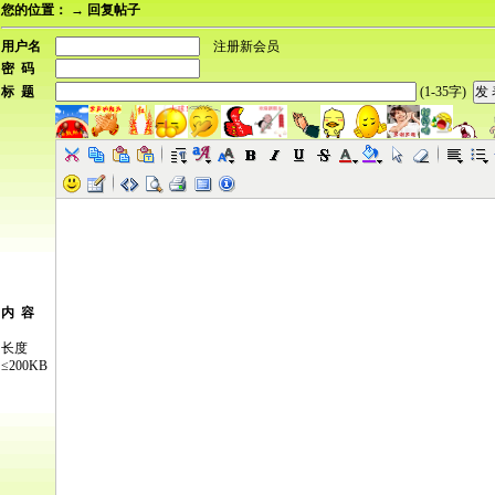
您的位置：
→ 回复帖子
用户名
注册新会员
密 码
标 题
(1-35字)
内 容
长度
≤200KB