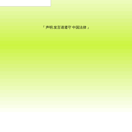
『 声明:发言请遵守
中国法律
』