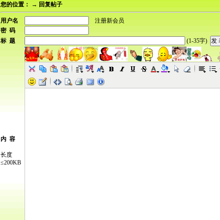
您的位置：
→ 回复帖子
用户名
注册新会员
密 码
标 题
(1-35字)
内 容
长度
≤200KB