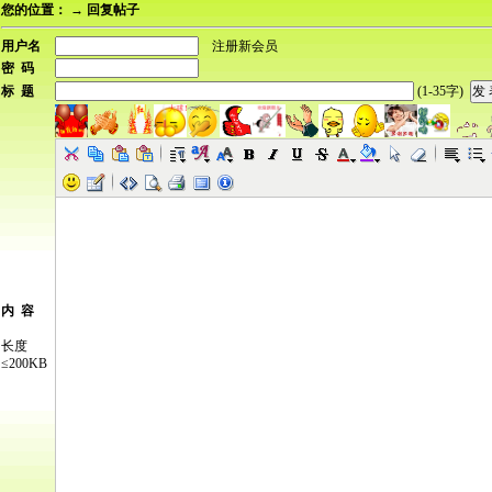
您的位置：
→ 回复帖子
用户名
注册新会员
密 码
标 题
(1-35字)
内 容
长度
≤200KB