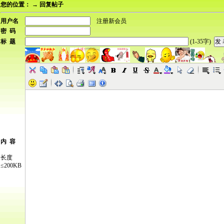
您的位置：
→ 回复帖子
用户名
注册新会员
密 码
标 题
(1-35字)
内 容
长度
≤200KB