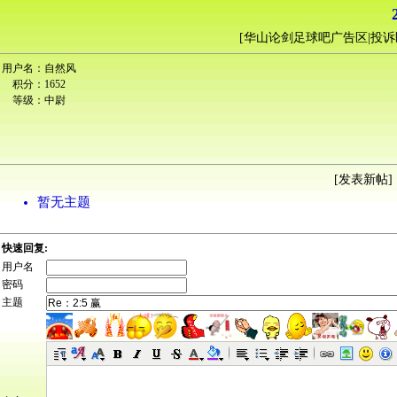
[
华山论剑足球吧广告区|投诉
用户名：
自然风
积分：
1652
等级：
中尉
[
发表新帖
] 
暂无主题
快速回复:
用户名
密码
主题