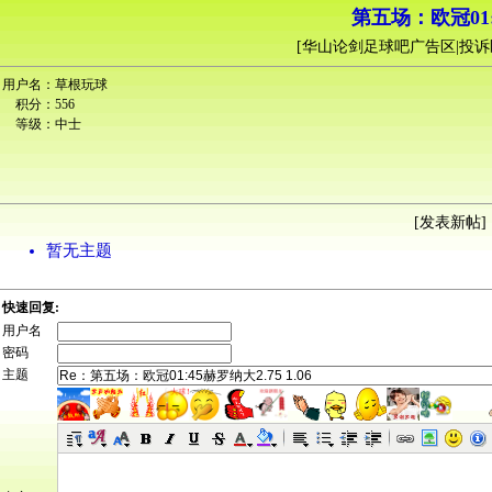
第五场：欧冠01:4
[
华山论剑足球吧广告区|投诉
用户名：
草根玩球
积分：
556
等级：
中士
[
发表新帖
] 
暂无主题
快速回复:
用户名
密码
主题