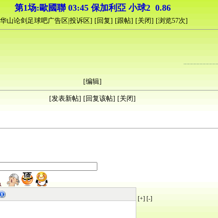
第1场:歐國聯 03:45 保加利亞 小球2 0.86
华山论剑足球吧广告区|投诉区
] [
回复
] [
跟帖
] [
关闭
] [浏览
57
次]
[
编辑
]
[
发表新帖
] [
回复该帖
] [
关闭
]
[+]
[-]