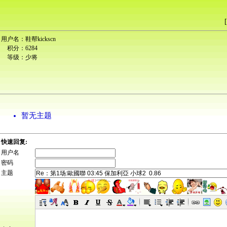
[
用户名：
鞋帮kickscn
积分：
6284
等级：
少将
暂无主题
快速回复:
用户名
密码
主题