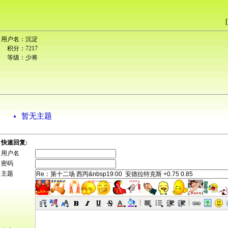
[
用户名：
沉淀
积分：
7217
等级：
少将
暂无主题
快速回复:
用户名
密码
主题