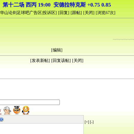
第十二场 西丙 19:00 安德拉特克斯 +0.75 0.85
华山论剑足球吧广告区|投诉区
] [
回复
] [
跟帖
] [
关闭
] [浏览
67
次]
[
编辑
]
[
发表新帖
] [
回复该帖
] [
关闭
]
[+]
[-]