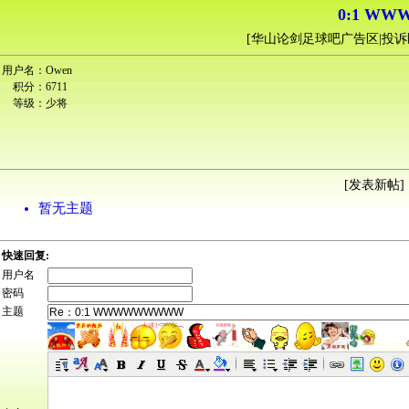
0:1 W
[
华山论剑足球吧广告区|投诉
用户名：
Owen
积分：
6711
等级：
少将
[
发表新帖
] 
暂无主题
快速回复:
用户名
密码
主题