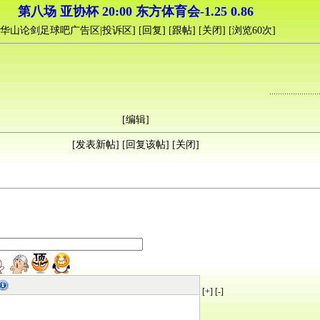
第八场 亚协杯 20:00 东方体育会-1.25 0.86
华山论剑足球吧广告区|投诉区
] [
回复
] [
跟帖
] [
关闭
] [浏览
60
次]
[
编辑
]
[
发表新帖
] [
回复该帖
] [
关闭
]
[+]
[-]